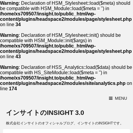
Warning
: Declaration of HSM_Stylesheet::load($meta) should
be compatible with HSM_Module::load($meta = '') in
/home/xs709507/insight.to/public_html/wp-
content/plugins/headspace2/modules/page/stylesheet.php
on line
34
Warning
: Declaration of HSM_Stylesheet::init() should be
compatible with HSM_Module::init($args) in
/home/xs709507/insight.to/public_html/wp-
content/plugins/headspace2/modules/page/stylesheet.php
on line
43
Warning
: Declaration of HSS_Analytics::load($data) should be
compatible with HS_SiteModule::load($meta = '') in
/home/xs709507/insight.to/public_html/wp-
content/plugins/headspace2/modules/site/analytics.php
on
line
174
MENU
インサイトのINSIGHT 3.0
株式会社インサイトのオフィシャルブログ、インサイトのINSIGHTです。