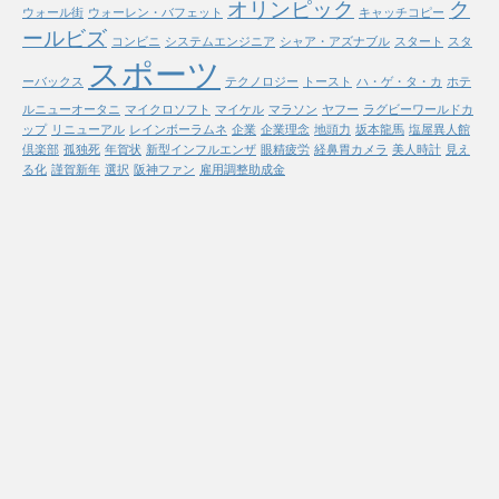
オリンピック
ク
ウォール街
ウォーレン・バフェット
キャッチコピー
ールビズ
コンビニ
システムエンジニア
シャア・アズナブル
スタート
スタ
スポーツ
ーバックス
テクノロジー
トースト
ハ・ゲ・タ・カ
ホテ
ルニューオータニ
マイクロソフト
マイケル
マラソン
ヤフー
ラグビーワールドカ
ップ
リニューアル
レインボーラムネ
企業
企業理念
地頭力
坂本龍馬
塩屋異人館
倶楽部
孤独死
年賀状
新型インフルエンザ
眼精疲労
経鼻胃カメラ
美人時計
見え
る化
謹賀新年
選択
阪神ファン
雇用調整助成金