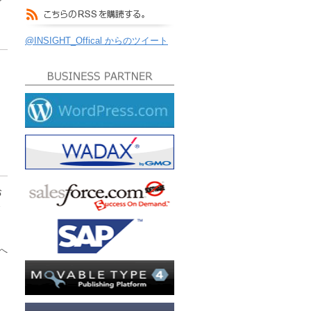
@INSIGHT_Offical からのツイート
お
ま
へ